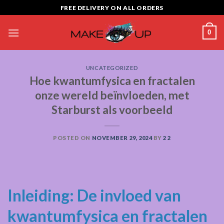
Skip
FREE DELIVERY ON ALL ORDERS
to
content
0
UNCATEGORIZED
Hoe kwantumfysica en fractalen
onze wereld beïnvloeden, met
Starburst als voorbeeld
POSTED ON
NOVEMBER 29, 2024
BY
2 2
Inleiding: De invloed van
kwantumfysica en fractalen