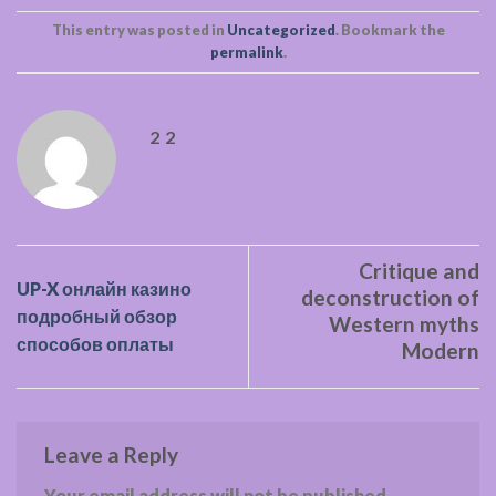
This entry was posted in
Uncategorized
. Bookmark the
permalink
.
2 2
Critique and
UP-X онлайн казино
deconstruction of
подробный обзор
Western myths
способов оплаты
Modern
Leave a Reply
Your email address will not be published.