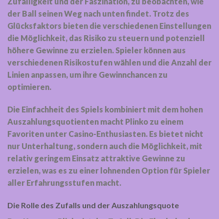
Zufälligkeit und der Faszination, zu beobachten, wie
der Ball seinen Weg nach unten findet. Trotz des
Glücksfaktors bieten die verschiedenen Einstellungen
die Möglichkeit, das Risiko zu steuern und potenziell
höhere Gewinne zu erzielen. Spieler können aus
verschiedenen Risikostufen wählen und die Anzahl der
Linien anpassen, um ihre Gewinnchancen zu
optimieren.
Die Einfachheit des Spiels kombiniert mit dem hohen
Auszahlungsquotienten macht Plinko zu einem
Favoriten unter Casino-Enthusiasten. Es bietet nicht
nur Unterhaltung, sondern auch die Möglichkeit, mit
relativ geringem Einsatz attraktive Gewinne zu
erzielen, was es zu einer lohnenden Option für Spieler
aller Erfahrungsstufen macht.
Die Rolle des Zufalls und der Auszahlungsquote