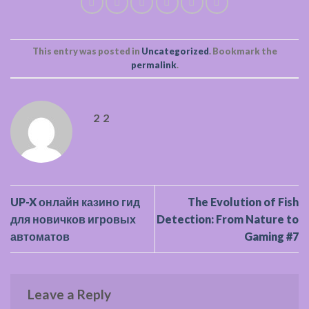
This entry was posted in
Uncategorized
. Bookmark the
permalink
.
2 2
UP-X онлайн казино гид
The Evolution of Fish
для новичков игровых
Detection: From Nature to
автоматов
Gaming #7
Leave a Reply