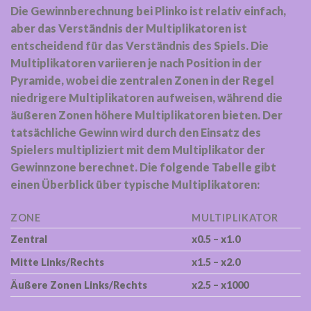
Die Gewinnberechnung bei Plinko ist relativ einfach,
aber das Verständnis der Multiplikatoren ist
entscheidend für das Verständnis des Spiels. Die
Multiplikatoren variieren je nach Position in der
Pyramide, wobei die zentralen Zonen in der Regel
niedrigere Multiplikatoren aufweisen, während die
äußeren Zonen höhere Multiplikatoren bieten. Der
tatsächliche Gewinn wird durch den Einsatz des
Spielers multipliziert mit dem Multiplikator der
Gewinnzone berechnet. Die folgende Tabelle gibt
einen Überblick über typische Multiplikatoren:
ZONE
MULTIPLIKATOR
Zentral
x0.5 – x1.0
Mitte Links/Rechts
x1.5 – x2.0
Äußere Zonen Links/Rechts
x2.5 – x1000