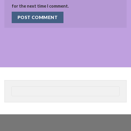
for the next time I comment.