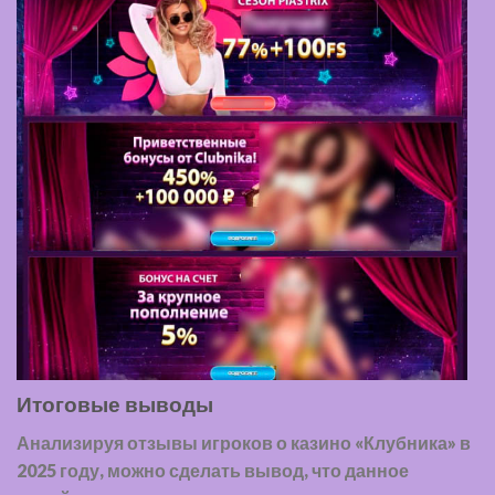
Итоговые выводы
Анализируя отзывы игроков о казино «Клубника» в
2025 году, можно сделать вывод, что данное