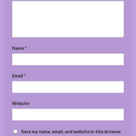
Name
*
Email
*
Website
Save my name, email, and website in this browser