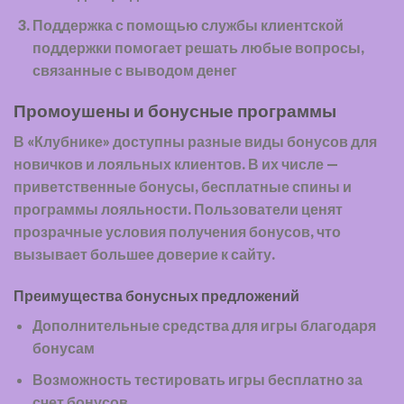
Поддержка с помощью службы клиентской
поддержки помогает решать любые вопросы,
связанные с выводом денег
Промоушены и бонусные программы
В «Клубнике» доступны разные виды бонусов для
новичков и лояльных клиентов. В их числе —
приветственные бонусы, бесплатные спины и
программы лояльности. Пользователи ценят
прозрачные условия получения бонусов, что
вызывает большее доверие к сайту.
Преимущества бонусных предложений
Дополнительные средства для игры благодаря
бонусам
Возможность тестировать игры бесплатно за
счет бонусов