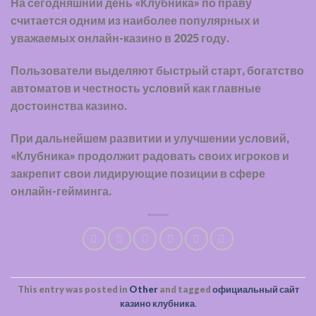
На сегодняшний день «Клубника» по праву
считается одним из наиболее популярных и
уважаемых онлайн-казино в 2025 году.
Пользователи выделяют быстрый старт, богатство
автоматов и честность условий как главные
достоинства казино.
При дальнейшем развитии и улучшении условий,
«Клубника» продолжит радовать своих игроков и
закрепит свои лидирующие позиции в сфере
онлайн-гейминга.
This entry was posted in
Other
and tagged
официальный сайт
казино клубника
.