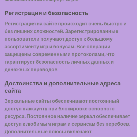
Регистрация и безопасность
Регистрация на сайте происходит очень быстро и
без лишних сложностей. Зарегистрированные
пользователи получают доступ к большому
ассортименту игр и бонусам. Все операции
защищены современными протоколами, что
гарантирует безопасность личных данных и
денежных переводов
Достоинства и дополнительные адреса
сайта
Зеркальные сайты обеспечивают постоянный
доступ к аккаунту при блокировке основного
ресурса. Постоянное наличие зеркал обеспечивает
доступ к любимым играм и сервисам без перебоев.
Дополнительные плюсы включают