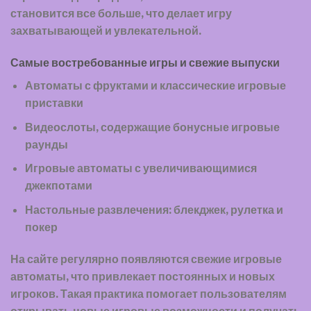
становится все больше, что делает игру
захватывающей и увлекательной.
Самые востребованные игры и свежие выпуски
Автоматы с фруктами и классические игровые
приставки
Видеослоты, содержащие бонусные игровые
раунды
Игровые автоматы с увеличивающимися
джекпотами
Настольные развлечения: блекджек, рулетка и
покер
На сайте регулярно появляются свежие игровые
автоматы, что привлекает постоянных и новых
игроков. Такая практика помогает пользователям
открывать новые игровые возможности и получать