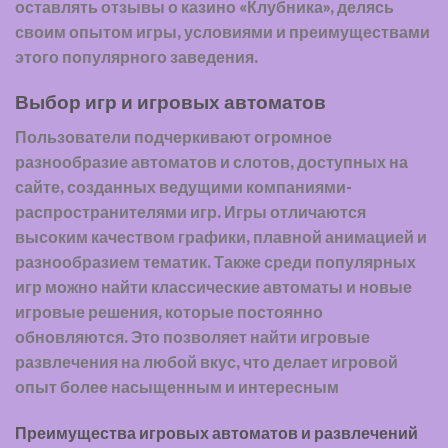
оставлять отзывы о казино «Клубника», делясь
своим опытом игры, условиями и преимуществами
этого популярного заведения.
Выбор игр и игровых автоматов
Пользователи подчеркивают огромное
разнообразие автоматов и слотов, доступных на
сайте, созданных ведущими компаниями-
распространителями игр. Игры отличаются
высоким качеством графики, плавной анимацией и
разнообразием тематик. Также среди популярных
игр можно найти классические автоматы и новые
игровые решения, которые постоянно
обновляются. Это позволяет найти игровые
развлечения на любой вкус, что делает игровой
опыт более насыщенным и интересным
Преимущества игровых автоматов и развлечений