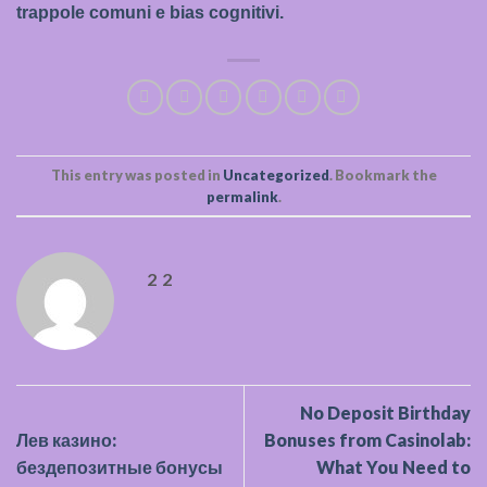
trappole comuni e bias cognitivi.
This entry was posted in
Uncategorized
. Bookmark the
permalink
.
2 2
No Deposit Birthday
Лев казино:
Bonuses from Casinolab:
бездепозитные бонусы
What You Need to