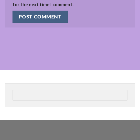
for the next time I comment.