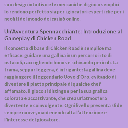
suo design intuitivo e le meccaniche di gioco semplici
lo rendono perfetto sia per i giocatori esperti che per i
neofiti del mondo dei casinò online.
Un’Avventura Spennacchiante: Introduzione al
Gameplay di Chicken Road
Il concetto di base di Chicken Road è semplice ma
efficace: guidare una gallina in un percorso irto di
ostacoli, raccogliendo bonus e schivando pericoli. La
trama, seppur leggera, è intrigante: la gallina deve
raggiungere il leggendario Uovo d’Oro, evitando di
diventare il piatto principale di qualche chef
affamato. Il gioco si distingue per la sua grafica
colorata e accattivante, che crea un’atmosfera
divertente e coinvolgente. Ogni livello presenta sfide
sempre nuove, mantenendo alta l’attenzione e
l’interesse del giocatore.