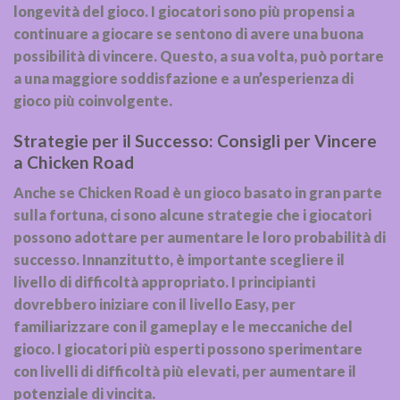
longevità del gioco. I giocatori sono più propensi a
continuare a giocare se sentono di avere una buona
possibilità di vincere. Questo, a sua volta, può portare
a una maggiore soddisfazione e a un’esperienza di
gioco più coinvolgente.
Strategie per il Successo: Consigli per Vincere
a Chicken Road
Anche se Chicken Road è un gioco basato in gran parte
sulla fortuna, ci sono alcune strategie che i giocatori
possono adottare per aumentare le loro probabilità di
successo. Innanzitutto, è importante scegliere il
livello di difficoltà appropriato. I principianti
dovrebbero iniziare con il livello Easy, per
familiarizzare con il gameplay e le meccaniche del
gioco. I giocatori più esperti possono sperimentare
con livelli di difficoltà più elevati, per aumentare il
potenziale di vincita.