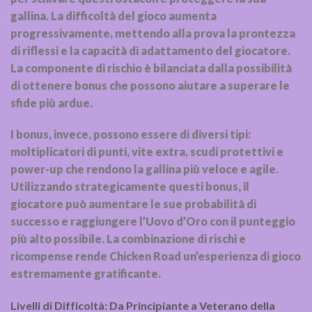
gallina. La difficoltà del gioco aumenta
progressivamente, mettendo alla prova la prontezza
di riflessi e la capacità di adattamento del giocatore.
La componente di rischio è bilanciata dalla possibilità
di ottenere bonus che possono aiutare a superare le
sfide più ardue.
I bonus, invece, possono essere di diversi tipi:
moltiplicatori di punti, vite extra, scudi protettivi e
power-up che rendono la gallina più veloce e agile.
Utilizzando strategicamente questi bonus, il
giocatore può aumentare le sue probabilità di
successo e raggiungere l’Uovo d’Oro con il punteggio
più alto possibile. La combinazione di rischi e
ricompense rende Chicken Road un’esperienza di gioco
estremamente gratificante.
Livelli di Difficoltà: Da Principiante a Veterano della