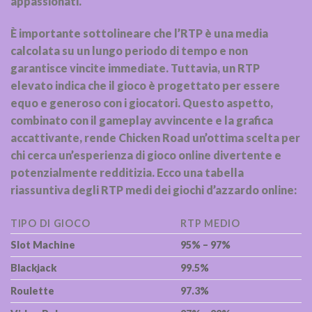
appassionati.
È importante sottolineare che l’RTP è una media
calcolata su un lungo periodo di tempo e non
garantisce vincite immediate. Tuttavia, un RTP
elevato indica che il gioco è progettato per essere
equo e generoso con i giocatori. Questo aspetto,
combinato con il gameplay avvincente e la grafica
accattivante, rende Chicken Road un’ottima scelta per
chi cerca un’esperienza di gioco online divertente e
potenzialmente redditizia. Ecco una tabella
riassuntiva degli RTP medi dei giochi d’azzardo online:
TIPO DI GIOCO
RTP MEDIO
Slot Machine
95% – 97%
Blackjack
99.5%
Roulette
97.3%