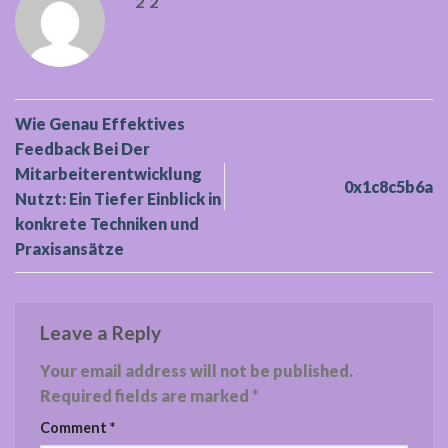
2 2
Wie Genau Effektives
Feedback Bei Der
Mitarbeiterentwicklung
0x1c8c5b6a
Nutzt: Ein Tiefer Einblick in
konkrete Techniken und
Praxisansätze
Leave a Reply
Your email address will not be published.
Required fields are marked
*
Comment
*