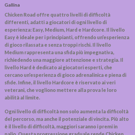
Gallina
Chicken Road offre quattro livelli di difficoltà
differenti, adatti a giocatori di ogni livello di
esperienza: Easy, Medium, Hard e Hardcore. Il livello
Easy è ideale per i principianti, offrendo un’esperienza
di gioco rilassata e senza troppi rischi. Il livello
Medium rappresenta una sfida più impegnativa,
richiedendo una maggiore attenzione e strategia. Il
livello Hard è dedicato ai giocatori esperti, che
cercano un’esperienza di gioco adrenalinica e piena di
sfide. Infine, il livello Hardcore è riservato ai veri
veterani, che vogliono mettere alla prova le loro
abilità al limite.
Ogni livello di difficoltà non solo aumenta la difficoltà
del percorso, ma anche il potenziale di vincita. Più alto
è il livello di difficoltà, maggiori saranno i premi in
palio. Questa progressione graduale rende Chicken