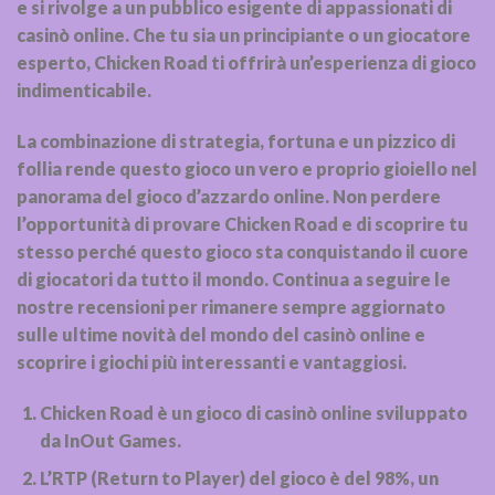
e si rivolge a un pubblico esigente di appassionati di
casinò online. Che tu sia un principiante o un giocatore
esperto, Chicken Road ti offrirà un’esperienza di gioco
indimenticabile.
La combinazione di strategia, fortuna e un pizzico di
follia rende questo gioco un vero e proprio gioiello nel
panorama del gioco d’azzardo online. Non perdere
l’opportunità di provare Chicken Road e di scoprire tu
stesso perché questo gioco sta conquistando il cuore
di giocatori da tutto il mondo. Continua a seguire le
nostre recensioni per rimanere sempre aggiornato
sulle ultime novità del mondo del casinò online e
scoprire i giochi più interessanti e vantaggiosi.
Chicken Road è un gioco di casinò online sviluppato
da InOut Games.
L’RTP (Return to Player) del gioco è del 98%, un