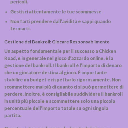
pericoli.
Gestisci attentamente le tue scommesse.
Non farti prendere dall’avidità e sappi quando
fermarti.
Gestione del Bankroll: Giocare Responsabilmente
Un aspetto fondamentale per il successo a Chicken
Road, e in generale nel gioco d’azzardo online, è la
gestione del bankroll. Il bankroll è l’importo di denaro
che un giocatore destina al gioco. È importante
stabilire un budget e rispettarlo rigorosamente. Non
scommettere mai più di quanto ci si può permettere di
perdere. Inoltre, è consigliabile suddividere il bankroll
in unità più piccole e scommettere solo una piccola
percentuale dell’importo totale su ogni singola
partita.