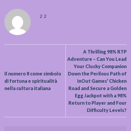
2 2
A Thrilling 98% RTP
Adventure – Can You Lead
Your Clucky Companion
Il numero 8 come simbolo
Down the Perilous Path of
di fortuna e spiritualità
InOut Games’ Chicken
nella cultura italiana
Road and Secure a Golden
Egg Jackpot with a 98%
Return to Player and Four
Difficulty Levels?