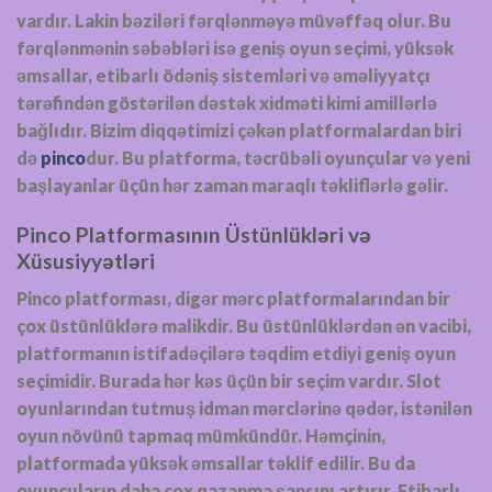
vardır. Lakin bəziləri fərqlənməyə müvəffəq olur. Bu
fərqlənmənin səbəbləri isə geniş oyun seçimi, yüksək
əmsallar, etibarlı ödəniş sistemləri və əməliyyatçı
tərəfindən göstərilən dəstək xidməti kimi amillərlə
bağlıdır. Bizim diqqətimizi çəkən platformalardan biri
də
pinco
dur. Bu platforma, təcrübəli oyunçular və yeni
başlayanlar üçün hər zaman maraqlı təkliflərlə gəlir.
Pinco Platformasının Üstünlükləri və
Xüsusiyyətləri
Pinco
platforması, digər mərc platformalarından bir
çox üstünlüklərə malikdir. Bu üstünlüklərdən ən vacibi,
platformanın istifadəçilərə təqdim etdiyi geniş oyun
seçimidir. Burada hər kəs üçün bir seçim vardır. Slot
oyunlarından tutmuş idman mərclərinə qədər, istənilən
oyun növünü tapmaq mümkündür. Həmçinin,
platformada yüksək əmsallar təklif edilir. Bu da
oyunçuların daha çox qazanma şansını artırır. Etibarlı