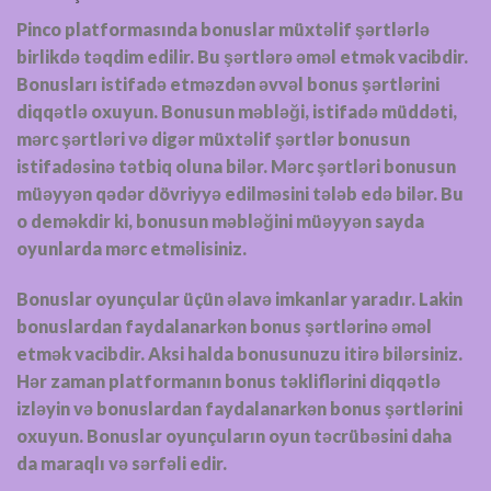
Pinco
platformasında bonuslar müxtəlif şərtlərlə
birlikdə təqdim edilir. Bu şərtlərə əməl etmək vacibdir.
Bonusları istifadə etməzdən əvvəl bonus şərtlərini
diqqətlə oxuyun. Bonusun məbləği, istifadə müddəti,
mərc şərtləri və digər müxtəlif şərtlər bonusun
istifadəsinə tətbiq oluna bilər. Mərc şərtləri bonusun
müəyyən qədər dövriyyə edilməsini tələb edə bilər. Bu
o deməkdir ki, bonusun məbləğini müəyyən sayda
oyunlarda mərc etməlisiniz.
Bonuslar oyunçular üçün əlavə imkanlar yaradır. Lakin
bonuslardan faydalanarkən bonus şərtlərinə əməl
etmək vacibdir. Aksi halda bonusunuzu itirə bilərsiniz.
Hər zaman platformanın bonus təkliflərini diqqətlə
izləyin və bonuslardan faydalanarkən bonus şərtlərini
oxuyun. Bonuslar oyunçuların oyun təcrübəsini daha
da maraqlı və sərfəli edir.