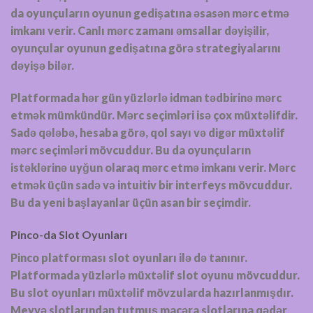
da oyunçuların oyunun gedişatına əsasən mərc etmə
imkanı verir. Canlı mərc zamanı əmsallar dəyişilir,
oyunçular oyunun gedişatına görə strategiyalarını
dəyişə bilər.
Platformada hər gün yüzlərlə idman tədbirinə mərc
etmək mümkündür. Mərc seçimləri isə çox müxtəlifdir.
Sadə qələbə, hesaba görə, qol sayı və digər müxtəlif
mərc seçimləri mövcuddur. Bu da oyunçuların
istəklərinə uyğun olaraq mərc etmə imkanı verir. Mərc
etmək üçün sadə və intuitiv bir interfeys mövcuddur.
Bu da yeni başlayanlar üçün asan bir seçimdir.
Pinco-da Slot Oyunları
Pinco
platforması slot oyunları ilə də tanınır.
Platformada yüzlərlə müxtəlif slot oyunu mövcuddur.
Bu slot oyunları müxtəlif mövzularda hazırlanmışdır.
Meyvə slotlarından tutmuş macəra slotlarına qədər