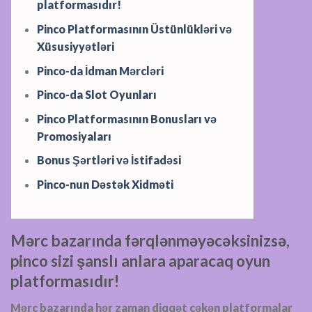
platformasıdır!
Pinco Platformasının Üstünlükləri və
Xüsusiyyətləri
Pinco-da İdman Mərcləri
Pinco-da Slot Oyunları
Pinco Platformasının Bonusları və
Promosiyaları
Bonus Şərtləri və İstifadəsi
Pinco-nun Dəstək Xidməti
Mərc bazarında fərqlənməyəcəksinizsə,
pinco sizi şanslı anlara aparacaq oyun
platformasıdır!
Mərc bazarında hər zaman diqqət çəkən platformalar