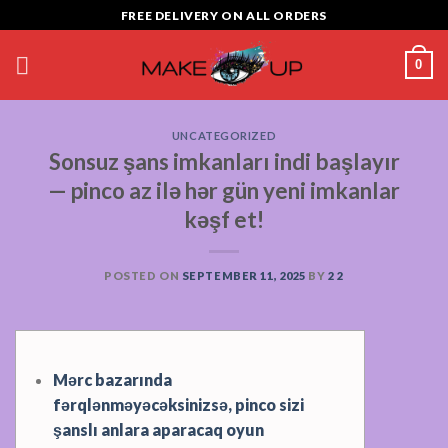
Skip
FREE DELIVERY ON ALL ORDERS
to
content
0
UNCATEGORIZED
Sonsuz şans imkanları indi başlayır
— pinco az ilə hər gün yeni imkanlar
kəşf et!
POSTED ON
SEPTEMBER 11, 2025
BY
2 2
Mərc bazarında
fərqlənməyəcəksinizsə, pinco sizi
şanslı anlara aparacaq oyun