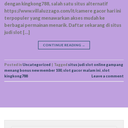
dengan kingkong788, salah satu situs alternatif
https://www.villaluzzago.com/it/camere gacor hari ini
terpopuler yang menawarkan akses mudah ke
berbagai permainan menarik. Daftar sekarang di situs
judi slot […]
CONTINUE READING
→
Posted in
Uncategorized
|
Tagged
situs judi slot online gampang
menang bonus new member 100
,
slot gacor malam ini
,
slot
kingkong788
Leave a comment